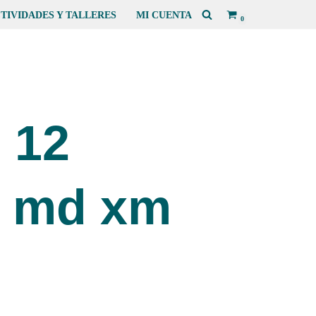
TIVIDADES Y TALLERES
MI CUENTA
0
 12
 md xm