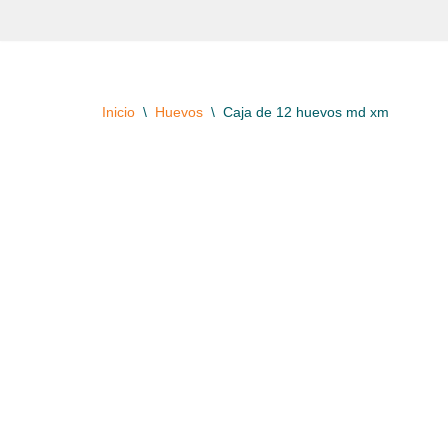
Saltar
al
contenido
Inicio
\
Huevos
\
Caja de 12 huevos md xm