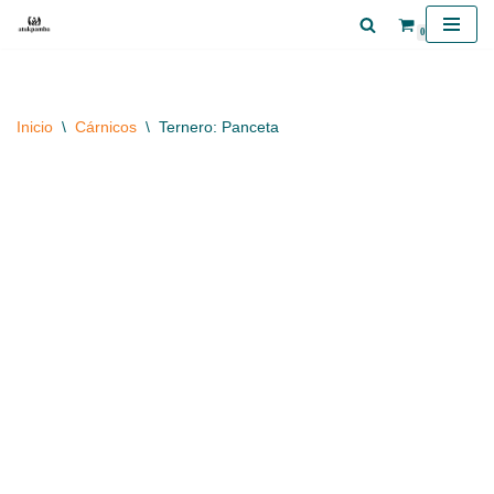
0
Saltar
al
contenido
Inicio
\
Cárnicos
\
Ternero: Panceta