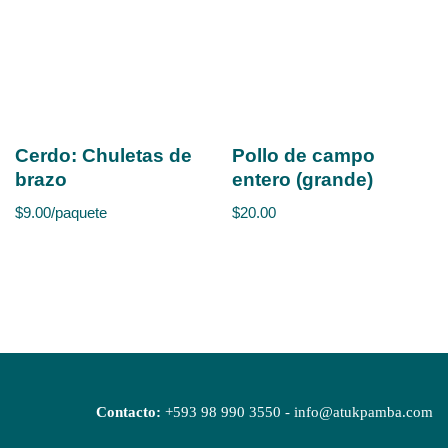
Cerdo: Chuletas de
Pollo de campo
brazo
entero (grande)
$
9.00
/paquete
$
20.00
Contacto:
+593 98 990 3550 - info@atukpamba.com