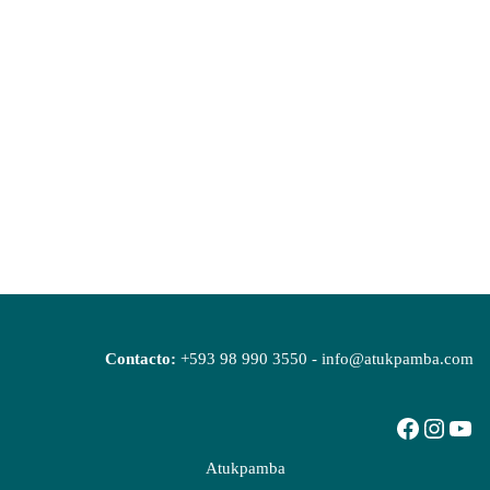
Contacto:
+593 98 990 3550 - info@atukpamba.com
Atukpamba